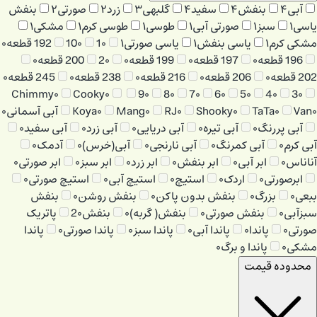
آبی
۴
بنفش
۴
سفید
۴
گلبهی
۳
زرد
۲
صورتی
۲
بنفش
یاسی
۱
سبز
۱
صورتی آبی
۱
طوسی
۱
طوسی کرم
۱
مشکی
۱
مشکی کرم
۱
یاسی بنفش
۱
یاسی صورتی
۱
۰
1
۰
10
192 قطعه
۰
196 قطعه
۰
197 قطعه
۰
199 قطعه
۰
۰
2
200 قطعه
۰
202 قطعه
۰
206 قطعه
۰
216 قطعه
۰
238 قطعه
۰
245 قطعه
۰
Chimmy
۰
Cooky
۰
9
۰
8
۰
7
۰
6
۰
5
۰
4
۰
3
۰
۰
Van
۰
TaTa
۰
Shooky
۰
RJ
۰
Mang
۰
Koya
آبی آسمانی
۰
آبی پررنگ
۰
آبی تیره
۰
آبی دریایی
۰
آبی زرد
۰
آبی سفید
۰
آبی کرم
۰
آبی کمرنگ
۰
آبی نارنجی
۰
آبی(خرس)
۰
آدمک
۰
آناناس
۰
ابر آبی
۰
ابر بنفش
۰
ابر زرد
۰
ابر سبز
۰
ابر صورتی
۰
ابرصورتی
۰
اردک
۰
استیچ
۰
استیچ آبی
۰
استیچ صورتی
۰
ببعی
۰
بزرگ
۰
بنفش بدون پاکن
۰
بنفش روشن
۰
بنفش
سبزآبی
۰
بنفش صورتی
۰
بنفش( گربه)
۰
بنفش2
۰
پاتریک
صورتی
۰
پاندا
۰
پاندا آبی
۰
پاندا سبز
۰
پاندا صورتی
۰
پاندا
مشکی
۰
پاندا و برگ
۰
محدوده قیمت