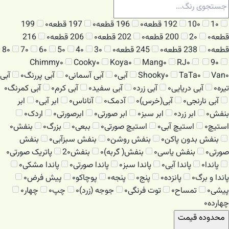
۰
1
۰
10
192 قطعه
۰
196 قطعه
۰
197 قطعه
۰
199
قطعه
۰
۰
2
200 قطعه
۰
202 قطعه
۰
206 قطعه
۰
216
قطعه
۰
238 قطعه
۰
245 قطعه
۰
۰
3
۰
4
۰
5
۰
6
۰
7
۰
8
Chimmy
۰
Cooky
۰
Koya
۰
Mang
۰
RJ
۰
9
۰
۰
Van
۰
TaTa
۰
Shooky
آبی
۰
آبی آسمانی
۰
آبی پررنگ
۰
آبی
تیره
۰
آبی دریایی
۰
آبی زرد
۰
آبی سفید
۰
آبی کرم
۰
آبی کمرنگ
۰
آبی نارنجی
۰
آبی(خرس)
۰
آدمک
۰
آناناس
۰
ابر آبی
۰
ابر
بنفش
۰
ابر زرد
۰
ابر سبز
۰
ابر صورتی
۰
ابرصورتی
۰
اردک
۰
استیچ
۰
استیچ آبی
۰
استیچ صورتی
۰
ببعی
۰
بزرگ
۰
بنفش
۰
بنفش بدون پاکن
۰
بنفش روشن
۰
بنفش سبزآبی
۰
بنفش
صورتی
۰
بنفش یاسی
۰
بنفش( گربه)
۰
بنفش2
۰
پاتریک صورتی
۰
پاندا
۰
پاندا آبی
۰
پاندا سبز
۰
پاندا صورتی
۰
پاندا مشکی
۰
پاندا و برگ
۰
پانزده
۰
پنج
۰
پنجه
۰
پوچاکو
۰
پیش فرض
۰
پیشی
۰
تمساح
۰
توت فرنگی
۰
جوجه (زرد)
۰
چپ
۰
چهار
۰
چهارده
۰
محدوده قیمت