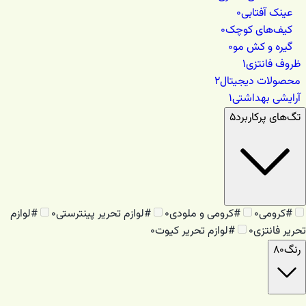
عینک آفتابی
۰
کیف‌های کوچک
۰
گیره و کش مو
۰
ظروف فانتزی
۱
محصولات دیجیتال
۲
آرایشی بهداشتی
۱
تگ‌های پرکاربرد
۵
#
کرومی
۰
#
کرومی و ملودی
۰
#
لوازم تحریر پینترستی
۰
#
لوازم
تحریر فانتزی
۰
#
لوازم تحریر کیوت
۰
رنگ
۸۰