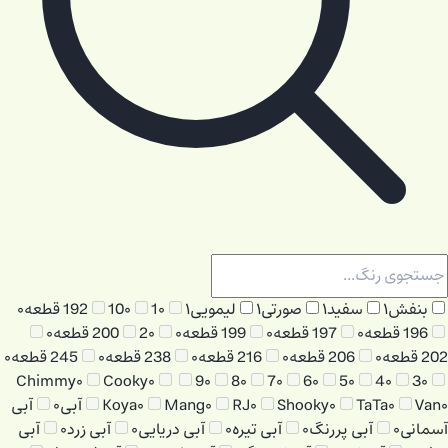
بنفش
۱
سفید
۱
صورتی
۱
لیمویی
۱
۰
1
۰
10
192 قطعه
۰
196 قطعه
۰
197 قطعه
۰
199 قطعه
۰
۰
2
200 قطعه
۰
202 قطعه
۰
206 قطعه
۰
216 قطعه
۰
238 قطعه
۰
245 قطعه
۰
Chimmy
۰
Cooky
۰
9
۰
8
۰
7
۰
6
۰
5
۰
4
۰
3
۰
۰
Van
۰
TaTa
۰
Shooky
۰
RJ
۰
Mang
۰
Koya
آبی
۰
آبی
آسمانی
۰
آبی پررنگ
۰
آبی تیره
۰
آبی دریایی
۰
آبی زرد
۰
آبی