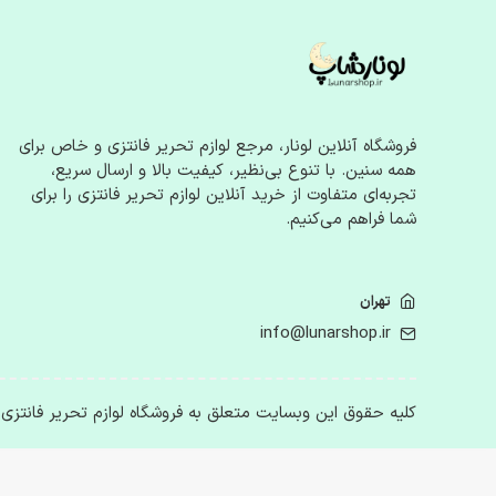
صابون کاغذی
اکسسوری
جواهرات فانتزی
گیره و کش مو
کیف‌های کوچک
فروشگاه آنلاین لونار، مرجع لوازم‌ تحریر فانتزی و خاص برای
عینک آفتابی
همه سنین. با تنوع بی‌نظیر، کیفیت بالا و ارسال سریع،
ساعت‌های فانتزی
تجربه‌ای متفاوت از خرید آنلاین لوازم‌ تحریر فانتزی را برای
شما فراهم می‌کنیم.
هدایا و محصولات خاص
محصولات دیجیتال
تهران
قاب موبایل و تبلت
info@lunarshop.ir
استند و نگهدارنده گوشی
هندزفری و ابزار جانبی فانتزی
لوازم اتاق و خانه
کلیه حقوق این وبسایت متعلق به فروشگاه لوازم تحریر فانتزی
استیکر و پوستر
چراغ‌های خواب و دکور
تابلو و قاب عکس