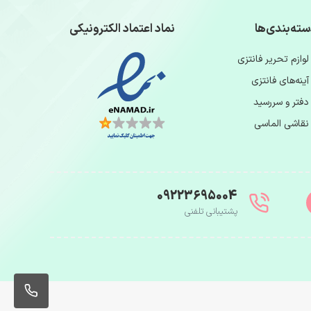
ته‌بندی‌ها
نماد اعتماد الکترونیکی
لوازم تحریر فانتزی
آینه‌های فانتزی
دفتر و سررسید
نقاشی الماسی
09223695004
پشتیبانی تلفنی
004