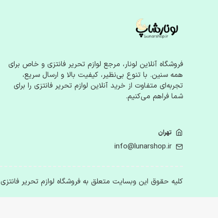
صابون کاغذی
اکسسوری
جواهرات فانتزی
گیره و کش مو
کیف‌های کوچک
فروشگاه آنلاین لونار، مرجع لوازم‌ تحریر فانتزی و خاص برای
عینک آفتابی
همه سنین. با تنوع بی‌نظیر، کیفیت بالا و ارسال سریع،
ساعت‌های فانتزی
تجربه‌ای متفاوت از خرید آنلاین لوازم‌ تحریر فانتزی را برای
شما فراهم می‌کنیم.
هدایا و محصولات خاص
محصولات دیجیتال
تهران
قاب موبایل و تبلت
info@lunarshop.ir
استند و نگهدارنده گوشی
هندزفری و ابزار جانبی فانتزی
لوازم اتاق و خانه
کلیه حقوق این وبسایت متعلق به فروشگاه لوازم تحریر فانتزی
استیکر و پوستر
چراغ‌های خواب و دکور
تابلو و قاب عکس