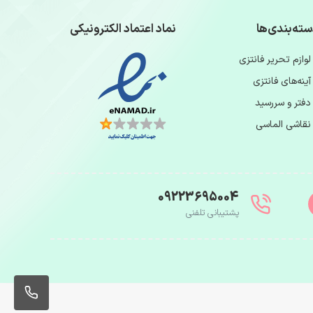
ته‌بندی‌ها
نماد اعتماد الکترونیکی
لوازم تحریر فانتزی
آینه‌های فانتزی
دفتر و سررسید
نقاشی الماسی
09223695004
پشتیبانی تلفنی
004