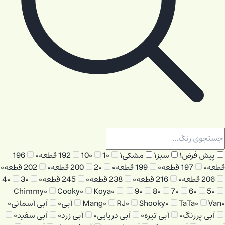
پیش فرض
۱
سبز
۱
مشکی
۱
۰
1
۰
10
192 قطعه
۰
196
قطعه
۰
197 قطعه
۰
199 قطعه
۰
۰
2
200 قطعه
۰
202 قطعه
۰
206 قطعه
۰
216 قطعه
۰
238 قطعه
۰
245 قطعه
۰
۰
3
۰
4
Chimmy
۰
Cooky
۰
Koya
۰
9
۰
8
۰
7
۰
6
۰
5
۰
۰
Van
۰
TaTa
۰
Shooky
۰
RJ
۰
Mang
آبی
۰
آبی آسمانی
۰
آبی پررنگ
۰
آبی تیره
۰
آبی دریایی
۰
آبی زرد
۰
آبی سفید
۰