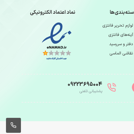
ته‌بندی‌ها
نماد اعتماد الکترونیکی
لوازم تحریر فانتزی
آینه‌های فانتزی
دفتر و سررسید
نقاشی الماسی
09223695004
پشتیبانی تلفنی
004