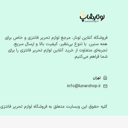
صابون کاغذی
اکسسوری
جواهرات فانتزی
گیره و کش مو
کیف‌های کوچک
فروشگاه آنلاین لونار، مرجع لوازم‌ تحریر فانتزی و خاص برای
عینک آفتابی
همه سنین. با تنوع بی‌نظیر، کیفیت بالا و ارسال سریع،
ساعت‌های فانتزی
تجربه‌ای متفاوت از خرید آنلاین لوازم‌ تحریر فانتزی را برای
شما فراهم می‌کنیم.
هدایا و محصولات خاص
محصولات دیجیتال
تهران
قاب موبایل و تبلت
info@lunarshop.ir
استند و نگهدارنده گوشی
هندزفری و ابزار جانبی فانتزی
لوازم اتاق و خانه
کلیه حقوق این وبسایت متعلق به فروشگاه لوازم تحریر فانتزی
استیکر و پوستر
چراغ‌های خواب و دکور
تابلو و قاب عکس