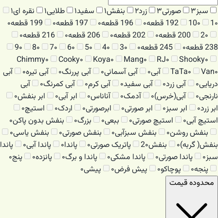
سبز
۳
صورتی
۳
زرد
۲
بنفش
۱
سفید
۱
طلایی
۱
نقره ای
۱
۰
1
۰
10
192 قطعه
۰
196 قطعه
۰
197 قطعه
۰
199 قطعه
۰
۰
2
200 قطعه
۰
202 قطعه
۰
206 قطعه
۰
216 قطعه
۰
238 قطعه
۰
245 قطعه
۰
۰
3
۰
4
۰
5
۰
6
۰
7
۰
8
۰
9
Chimmy
۰
Cooky
۰
Koya
۰
Mang
۰
RJ
۰
Shooky
۰
۰
Van
۰
TaTa
آبی
۰
آبی آسمانی
۰
آبی پررنگ
۰
آبی تیره
۰
آبی
دریایی
۰
آبی زرد
۰
آبی سفید
۰
آبی کرم
۰
آبی کمرنگ
۰
آبی
نارنجی
۰
آبی(خرس)
۰
آدمک
۰
آناناس
۰
ابر آبی
۰
ابر بنفش
۰
ابر زرد
۰
ابر سبز
۰
ابر صورتی
۰
ابرصورتی
۰
اردک
۰
استیچ
۰
استیچ آبی
۰
استیچ صورتی
۰
ببعی
۰
بزرگ
۰
بنفش بدون پاکن
۰
بنفش روشن
۰
بنفش سبزآبی
۰
بنفش صورتی
۰
بنفش یاسی
۰
بنفش( گربه)
۰
بنفش2
۰
پاتریک صورتی
۰
پاندا
۰
پاندا آبی
۰
پاندا
سبز
۰
پاندا صورتی
۰
پاندا مشکی
۰
پاندا و برگ
۰
پانزده
۰
پنج
۰
پنجه
۰
پوچاکو
۰
پیش فرض
۰
پیشی
۰
محدوده قیمت