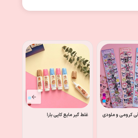
دفترچه 
فانتزی
غلط گیر مایع کاپی بارا