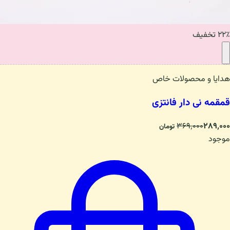
۲۲٪ تخفیف
هدایا و محصولات خاص
قمقمه نی دار فانتزی
۳۶۹٬۰۰۰
۲۸۹٬۰۰۰
تومان
موجود