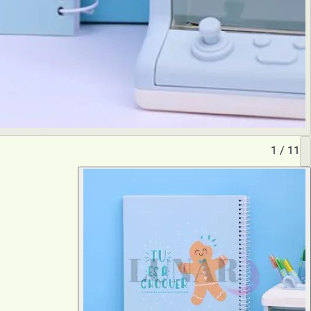
1
/
11