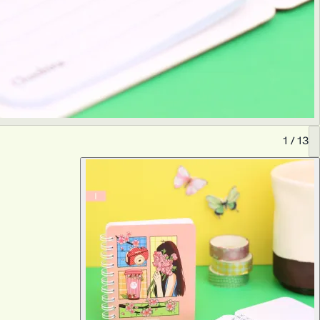
1
/
13