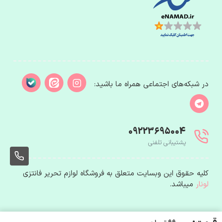
در شبکه‌های اجتماعی همراه ما باشید:
09223695004
پشتیبانی تلفنی
004
کلیه حقوق این وبسایت متعلق به فروشگاه لوازم تحریر فانتزی
لونار
میباشد.