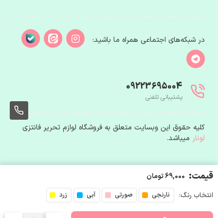
در شبکه‌های اجتماعی همراه ما باشید:
09223695004
پشتیبانی تلفنی
004
کلیه حقوق این وبسایت متعلق به فروشگاه لوازم تحریر فانتزی
لونار
میباشد.
قیمت:
69,000 تومان
انتخاب رنگ:
نارنجی
صورتی
آبی
زرد
004